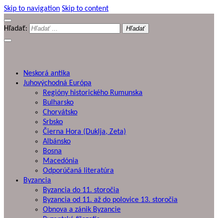
Skip to navigation
Skip to content
Hľadať:
Stredoveká Európa
Európsky stredovek interaktívne
Neskorá antika
Juhovýchodná Európa
Regióny historického Rumunska
Bulharsko
Chorvátsko
Srbsko
Čierna Hora (Duklja, Zeta)
Albánsko
Bosna
Macedónia
Odporúčaná literatúra
Byzancia
Byzancia do 11. storočia
Byzancia od 11. až do polovice 13. storočia
Obnova a zánik Byzancie