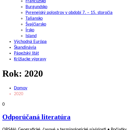
Francúzsko
Burgundsko
Pyrenejský polostrov v období 7. – 15. storočia
Taliansko
Švajčiarsko
Írsko
Island
Východná Európa
Škandinávia
Pápežský štát
Križiacke výpravy
Rok:
2020
Domov
2020
0
Odporúčaná literatúra
OBSAH: Geografické, časové a terminologické súvislosti • Počiatky