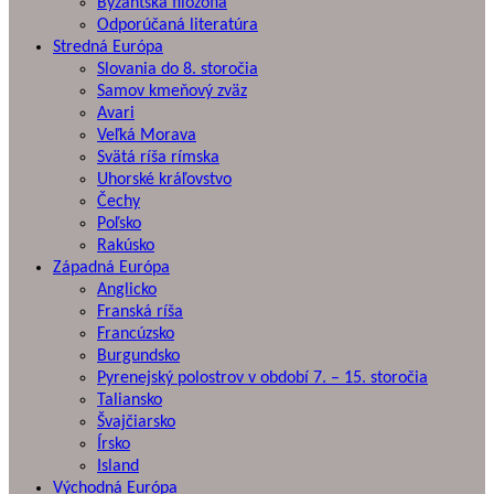
Byzantská filozofia
Odporúčaná literatúra
Stredná Európa
Slovania do 8. storočia
Samov kmeňový zväz
Avari
Veľká Morava
Svätá ríša rímska
Uhorské kráľovstvo
Čechy
Poľsko
Rakúsko
Západná Európa
Anglicko
Franská ríša
Francúzsko
Burgundsko
Pyrenejský polostrov v období 7. – 15. storočia
Taliansko
Švajčiarsko
Írsko
Island
Východná Európa