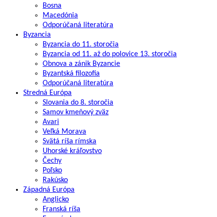
Bosna
Macedónia
Odporúčaná literatúra
Byzancia
Byzancia do 11. storočia
Byzancia od 11. až do polovice 13. storočia
Obnova a zánik Byzancie
Byzantská filozofia
Odporúčaná literatúra
Stredná Európa
Slovania do 8. storočia
Samov kmeňový zväz
Avari
Veľká Morava
Svätá ríša rímska
Uhorské kráľovstvo
Čechy
Poľsko
Rakúsko
Západná Európa
Anglicko
Franská ríša