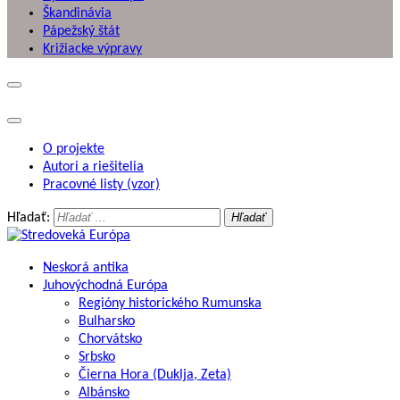
Škandinávia
Pápežský štát
Križiacke výpravy
O projekte
Autori a riešitelia
Pracovné listy (vzor)
Hľadať:
Stredoveká Európa
Európsky stredovek interaktívne
Neskorá antika
Juhovýchodná Európa
Regióny historického Rumunska
Bulharsko
Chorvátsko
Srbsko
Čierna Hora (Duklja, Zeta)
Albánsko