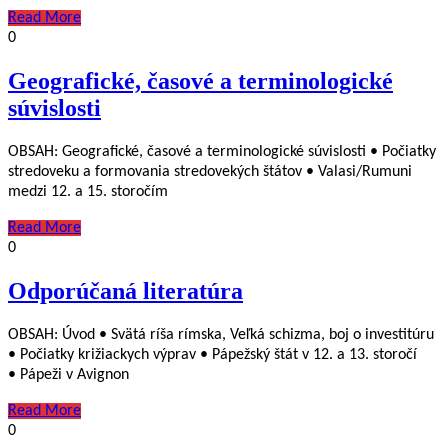
Read More
0
Geografické, časové a terminologické
súvislosti
OBSAH: Geografické, časové a terminologické súvislosti • Počiatky
stredoveku a formovania stredovekých štátov • Valasi/Rumuni
medzi 12. a 15. storočím
Read More
0
Odporúčaná literatúra
OBSAH: Úvod • Svätá ríša rímska, Veľká schizma, boj o investitúru
• Počiatky križiackych výprav • Pápežský štát v 12. a 13. storočí
• Pápeži v Avignon
Read More
0