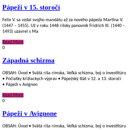
Pápeži v 15. storočí
Felix V. sa vzdal svojho mandátu až za nového pápeža Martina V.
(1447 – 1455). Už v roku 1448 ríšsky panovník Fridrich III. (1440 –
1493) uzavrel s Ma
Read More
0
Západná schizma
OBSAH: Úvod • Svätá ríša rímska, Veľká schizma, boj o investitúru
• Počiatky križiackych výprav • Pápežský štát v 12. a 13. storočí
• Pápeži v Avignon
Read More
0
Pápeži v Avignone
OBSAH: Úvod • Svätá ríša rímska, Veľká schizma, boj o investitúru